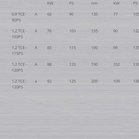
KW
PS
nm
KW
PS
0,9 TCE -
A
66
90
135
77
10
90PS
1,2 TCE -
A
76
103
155
90
12
103PS
1,2 TCE -
A
85
115
190
99
13
115PS
1,2 TCE -
A
88
120
190
102
13
120PS
1,2 TCE -
a
92
125
205
109
14
120PS