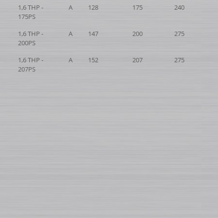
1,6 THP -
A
128
175
240
175PS
1,6 THP -
A
147
200
275
200PS
1,6 THP -
A
152
207
275
207PS