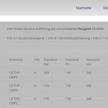
Startseite
Di
Hier finden Sie eine Auflistung der verschiedenen
Peugeot
Modelle:
Info A = Zusatzsteuergerät | Info B = Kennfeldoptimierung | Info C = I
Motortyp
Info
Standard
Standard
Standard
KW
PS
nm
1,6 THP -
A
103
140
240
140PS
1,6 THP -
A
110
150
240
150PS
1,6 THP -
A
116
156
240
156PS