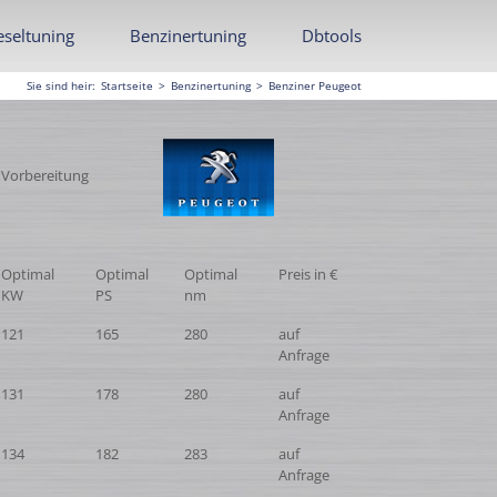
esel
tuning
Benziner
tuning
Dbt
ools
Sie sind heir
:
Startseite
>
Benzinertuning
>
Benziner Peugeot
n Vorbereitung
Optimal
Optimal
Optimal
Preis in €
KW
PS
nm
121
165
280
auf
Anfrage
131
178
280
auf
Anfrage
134
182
283
auf
Anfrage