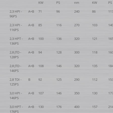
KW
PS
nm
KW
PS
2,3 HPI -
A+B
71
96
240
86
11
96PS
2,3 HPI -
A+B
85
116
270
103
14
116PS
2,3 HPT -
A+B
100
136
320
121
16
136PS
2,8 JTD -
A+B
94
128
300
118
16
128PS
2,8 JTD -
A+B
108
146
320
135
18
146PS
2,8 TDI -
B
92
125
290
112
15
125PS
3,0 HPI -
A+B
107
146
350
130
17
146PS
3,0 HPT -
A+B
130
176
400
157
21
176PS