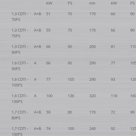
KW
PS
nm
KW
PS
1,3 CDTI -
A+B
51
70
170
66
90
70PS
1,3 CDTI -
A+B
55
75
170
66
90
75PS
1,3 CDTI -
A+B
66
90
200
81
11
90PS
1,6 CDTI -
A
66
90
290
77
10
90PS
1,6 CDTI -
A
77
105
290
93
12
105PS
1,6 CDTI -
A
100
136
320
118
16
136PS
1,7 CDTI -
A+B
59
80
170
72
99
80PS
1,7 CDTI -
A+B
74
100
240
92
12
100PS