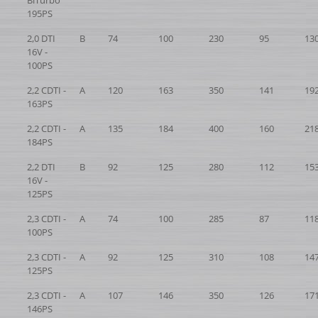
BiTurbo
195PS
2,0 DTI
B
74
100
230
95
13
16V -
100PS
2,2 CDTI -
A
120
163
350
141
19
163PS
2,2 CDTI -
A
135
184
400
160
21
184PS
2,2 DTI
B
92
125
280
112
15
16V -
125PS
2,3 CDTI -
A
74
100
285
87
11
100PS
2,3 CDTI -
A
92
125
310
108
14
125PS
2,3 CDTI -
A
107
146
350
126
17
146PS