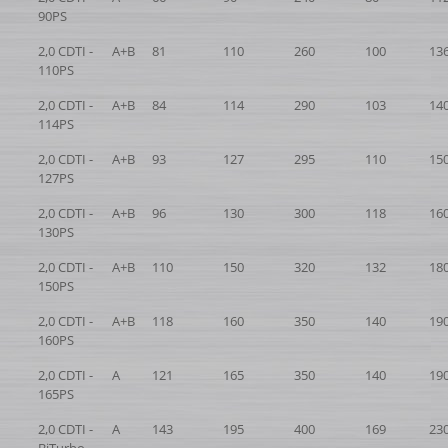
90PS
2,0 CDTI -
A+B
81
110
260
100
13
110PS
2,0 CDTI -
A+B
84
114
290
103
14
114PS
2,0 CDTI -
A+B
93
127
295
110
15
127PS
2,0 CDTI -
A+B
96
130
300
118
16
130PS
2,0 CDTI -
A+B
110
150
320
132
18
150PS
2,0 CDTI -
A+B
118
160
350
140
19
160PS
2,0 CDTI -
A
121
165
350
140
19
165PS
2,0 CDTI -
A
143
195
400
169
23