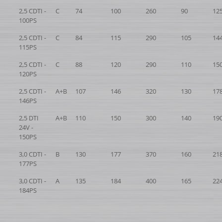
2,5 CDTI -
C
74
100
260
90
12
100PS
2,5 CDTI -
C
84
115
290
105
14
115PS
2,5 CDTI -
C
88
120
290
110
15
120PS
2,5 CDTI -
A+B
107
146
320
130
17
146PS
2,5 DTI
A+B
110
150
300
140
19
24V -
150PS
3,0 CDTI -
B
130
177
370
160
21
177PS
3,0 CDTI -
A
135
184
400
165
22
184PS