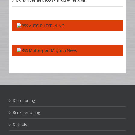
DBTool Verdeck E88 (Für BMW 1er Serie)
AUTO BILD TUNING
Motorsport Magazin News
Dieseltuning
Benzinertuning
Dbtools