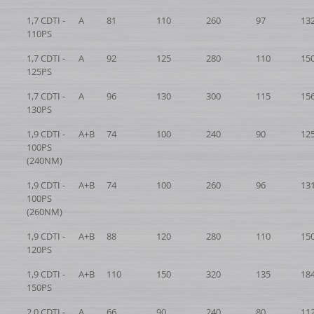
1,7 CDTI -
A
81
110
260
97
13
110PS
1,7 CDTI -
A
92
125
280
110
15
125PS
1,7 CDTI -
A
96
130
300
115
15
130PS
1,9 CDTI -
A+B
74
100
240
90
12
100PS
(240NM)
1,9 CDTI -
A+B
74
100
260
96
13
100PS
(260NM)
1,9 CDTI -
A+B
88
120
280
110
15
120PS
1,9 CDTI -
A+B
110
150
320
135
18
150PS
2,0 CDTI -
A
66
90
240
80
11